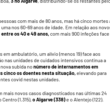
isboa,
3 no Algarve
, distribuindo-se os restantes pel
 pessoas com mais de 80 anos, mas há cinco mortes 
9 e uma nos 60-69 anos de idade. Em relação aos novo
 entre os 40 e 49 anos,
com mais 900 infeções face
s em ambulatório, um alívio (menos 19) face aos
são nas unidades de cuidados intensivos continua a
 nova subida no
número de internamentos em
is cinco os doentes nesta situação,
elevando para
ntes covid nestas unidades.
com mais novos casos diagnosticados nas últimas 24
o Centro (1.315),
o Algarve (338)
e o Alentejo (122).