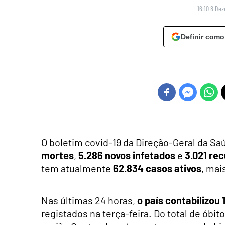
16:10 8 De
Definir como
O boletim covid-19 da Direção-Geral da Saú
mortes
,
5.286 novos infetados
e
3.021 re
tem atualmente
62.834 casos ativos
, mai
Nas últimas 24 horas,
o país contabilizou 
registados na terça-feira. Do total de óbi