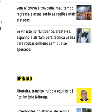
o
Vem aí chuva e trovoada: mau tempo
regressa e estas serão as regiões mais
afetadas
a
s
Se vir isto no Multibanco, afaste-se:
espanhóis alertam para técnica usada
para roubar dinheiro sem que se
aperceba
OPINIÃO
Albufeira, trânsito, ruído e equilíbrio |
Por António Nóbrega
Governantes no Algarve: de reino a