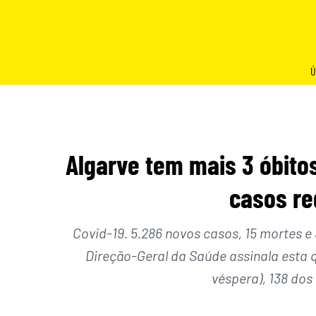
Skip
to
content
Ú
Algarve tem mais 3 óbito
casos re
Covid-19. 5.286 novos casos, 15 mortes e
Direção-Geral da Saúde assinala esta 
véspera), 138 dos