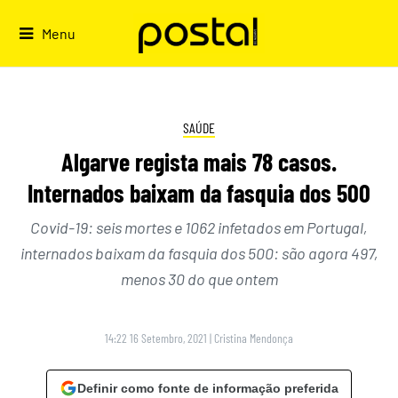
Skip
to
Menu
content
SAÚDE
Algarve regista mais 78 casos.
Internados baixam da fasquia dos 500
Covid-19: seis mortes e 1062 infetados em Portugal,
internados baixam da fasquia dos 500: são agora 497,
menos 30 do que ontem
14:22 16 Setembro, 2021
|
Cristina Mendonça
Definir como fonte de informação preferida