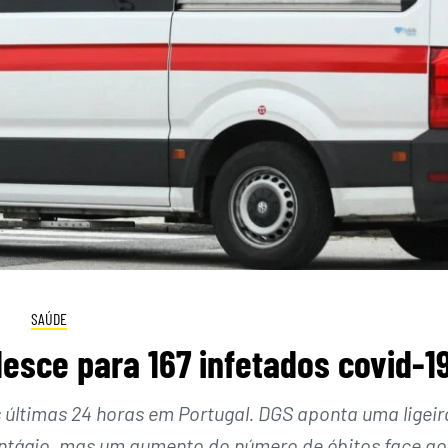
SAÚDE
 desce para 167 infetados covid-1
s últimas 24 horas em Portugal. DGS aponta uma ligeir
ntágio, mas um aumento do número de óbitos face ao