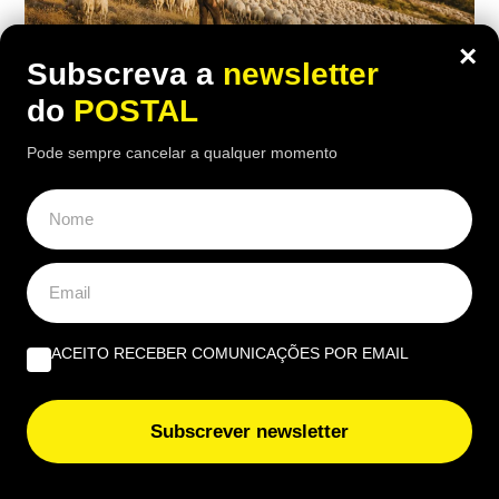
×
Subscreva a
newsletter
do
POSTAL
Pode sempre cancelar a qualquer momento
EUROPA
Nem aviões nem helicópteros: pastor
diz que a solução para os incêndios
está nos montes e “limpa mais do que
100 pessoas”
ACEITO RECEBER COMUNICAÇÕES POR EMAIL
17:00 5 Agosto, 2026
|
Rubén Gonçalves
Subscrever newsletter
Um pastor espanhol defende que o gado consegue
limpar os montes de forma mais eficaz do que
dezenas de trabalhadores