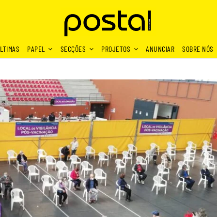
LTIMAS
PAPEL
SECÇÕES
PROJETOS
ANUNCIAR
SOBRE NÓS