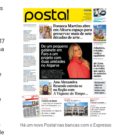
as
17
ma
e
e
s
Há um novo Postal nas bancas com o Expresso
de