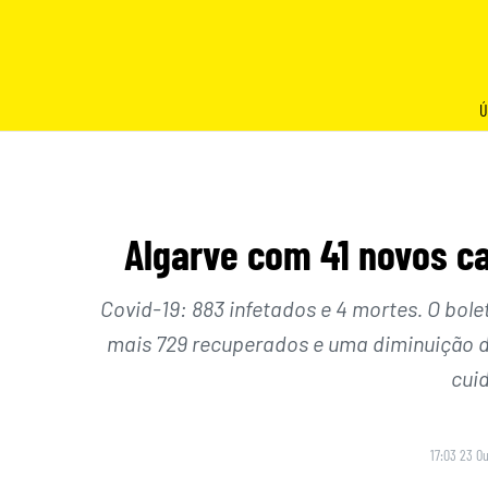
Skip
to
content
Ú
Algarve com 41 novos ca
Covid-19: 883 infetados e 4 mortes. O bolet
mais 729 recuperados e uma diminuição 
cui
17:03 23 O