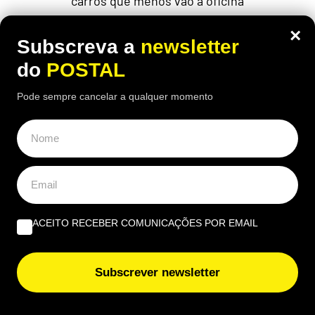
carros que menos vão à oficina
×
Subscreva a
newsletter
do
POSTAL
Pode sempre cancelar a qualquer momento
ACEITO RECEBER COMUNICAÇÕES POR EMAIL
EUROPA
Subscrever newsletter
Nem aviões nem helicópteros: pastor
diz que a solução para os incêndios