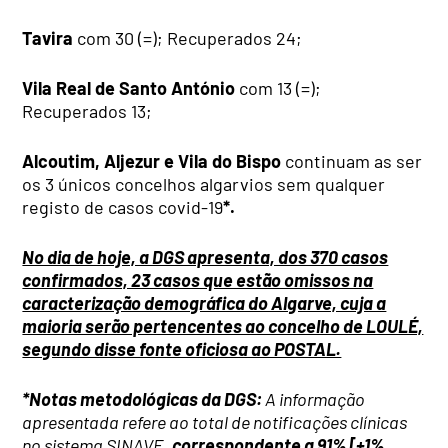
Tavira
com 30 (=); Recuperados 24;
Vila Real de Santo António
com 13 (=);
Recuperados 13;
Alcoutim, Aljezur e Vila do Bispo
continuam as ser
os 3 únicos concelhos algarvios sem qualquer
registo de casos covid-19
*.
No dia de hoje, a DGS apresenta, dos 370 casos
confirmados, 23 casos que estão omissos na
caracterização demográfica do Algarve, cuja a
maioria serão pertencentes ao concelho de LOULÉ,
segundo disse fonte oficiosa ao POSTAL.
*Notas metodológicas da DGS:
A informação
apresentada refere ao total de notificações clínicas
no sistema SINAVE,
correspondente a 91% [+1%