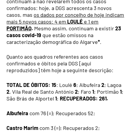
continuam a não revelarem todos os casos
confirmados: hoje, a DGS acrescenta 3 novos
casos, mas
os dados por concelho de hoje indicam
mais 5 novos casos: 4 em
LOULÉ
e 1 em
PORTIMÃO
.
Mesmo assim, continuam a existir
23
casos covid-19
que estão omissos na
caracterização demográfica do Algarve
*
.
Quanto aos quadros referentes aos casos
confirmados e óbitos pela DGS [aqui
reproduzidos] têm hoje a seguinte descrição:
TOTAL DE ÓBITOS:
15
: Loulé
6
; Albufeira
2
; Lagoa
2
, Vila Real de Santo António
2
; Faro
1
; Portimão
1
;
São Brás de Alportel
1
;
RECUPERADOS: 261.
Albufeira
com 76 (=); Recuperados 52;
Castro Marim
com 3 (=); Recuperados 2;