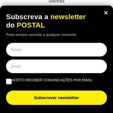
utentes
×
Subscreva a
newsletter
do
POSTAL
Pode sempre cancelar a qualquer momento
ACEITO RECEBER COMUNICAÇÕES POR EMAIL
ECONOMIA
,
EUROPA
Subscrever newsletter
“Fui castigado e não mereço”:
enfermeiro com 43 anos de descontos