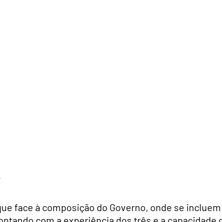
,
 que face à composição do Governo, onde se incluem
contando com a experiência dos três e a capacidade 