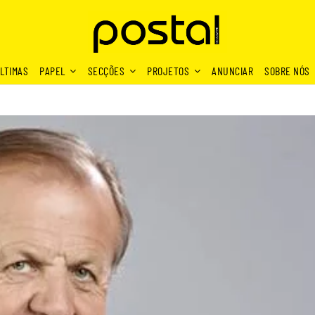
LTIMAS
PAPEL
SECÇÕES
PROJETOS
ANUNCIAR
SOBRE NÓS