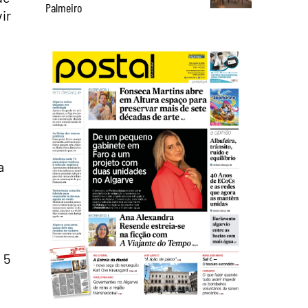
Palmeiro
ir
a
 5