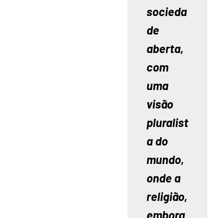
socieda
de 
aberta, 
com 
uma 
visão 
pluralist
a do 
mundo, 
onde a 
religião, 
embora 