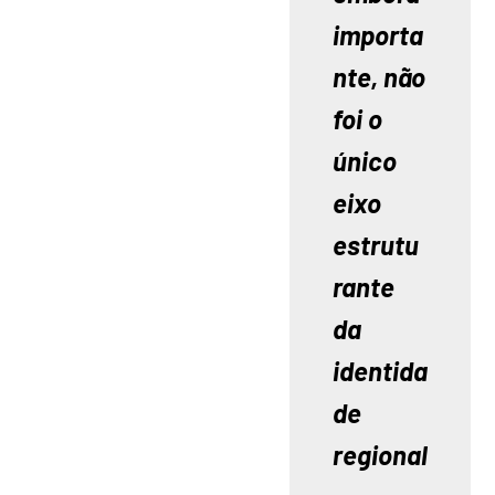
importa
nte, não 
foi o 
único 
eixo 
estrutu
rante 
da 
identida
de 
regional