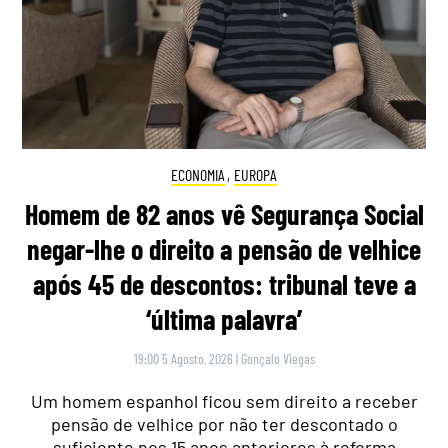
ECONOMIA
,
EUROPA
Homem de 82 anos vê Segurança Social
negar-lhe o direito a pensão de velhice
após 45 de descontos: tribunal teve a
‘última palavra’
19:00 5 Agosto, 2026
|
Gonçalo Viegas
Um homem espanhol ficou sem direito a receber
pensão de velhice por não ter descontado o
suficiente nos 15 anos anteriores à reforma