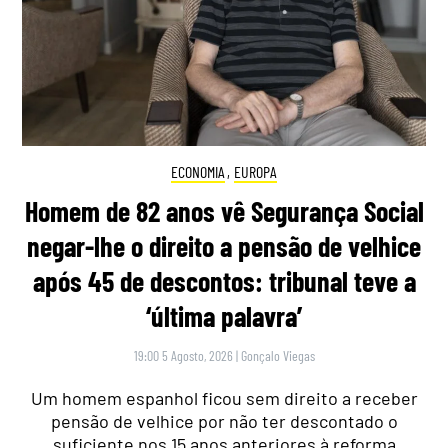
ECONOMIA
,
EUROPA
Homem de 82 anos vê Segurança Social
negar-lhe o direito a pensão de velhice
após 45 de descontos: tribunal teve a
‘última palavra’
19:00 5 Agosto, 2026
|
Gonçalo Viegas
Um homem espanhol ficou sem direito a receber
pensão de velhice por não ter descontado o
suficiente nos 15 anos anteriores à reforma