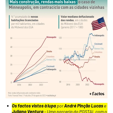
Os factos vistos à lupa
por
André Pinção Lucas
e
Juliano Ventura
– Uma parceria do POSTAL com o