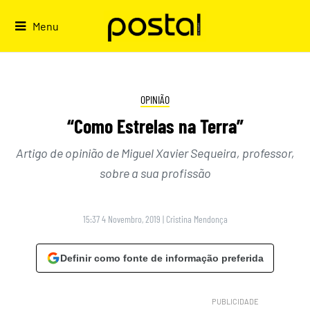
Skip
to
Menu
content
OPINIÃO
“Como Estrelas na Terra”
Artigo de opinião de Miguel Xavier Sequeira, professor,
sobre a sua profissão
15:37 4 Novembro, 2019
|
Cristina Mendonça
Definir como fonte de informação preferida