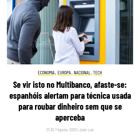
ECONOMIA
,
EUROPA
,
NACIONAL
,
TECH
Se vir isto no Multibanco, afaste-se:
espanhóis alertam para técnica usada
para roubar dinheiro sem que se
aperceba
21:30 7 Agosto, 2026
|
João Luís