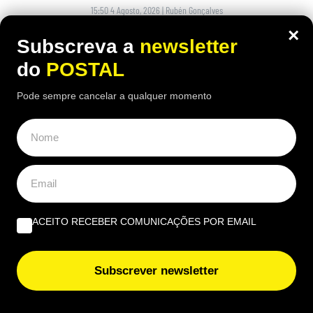
15:50 4 Agosto, 2026
|
Rubén Gonçalves
×
Muitos condutores colocam pedaços de cartão
Subscreva a
newsletter
junto às rodas dos carros estacionados ao sol
do
POSTAL
Pode sempre cancelar a qualquer momento
ACEITO RECEBER COMUNICAÇÕES POR EMAIL
Subscrever newsletter
AUTO
,
NACIONAL