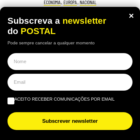
ECONOMIA
,
EUROPA
,
NACIONAL
“Trabalhei desde os 14 anos e com 46
×
Subscreva a
newsletter
anos de descontos tiraram‑me 18% da
do
POSTAL
pensão”: homem despedido aos 60 foi
Pode sempre cancelar a qualquer momento
forçado a reformar‑se aos 62
21:30 6 Agosto, 2026
|
João Luís
Homem foi obrigado a reformar-se depois de ser
despedido aos 60 com cortes na pensão: chama
de “injustiça”
ACEITO RECEBER COMUNICAÇÕES POR EMAIL
Subscrever newsletter