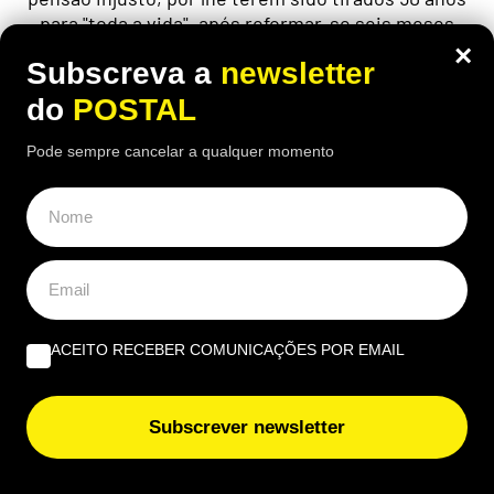
para "toda a vida", após reformar-se seis meses
antes da idade legal
×
Subscreva a
newsletter
do
POSTAL
Pode sempre cancelar a qualquer momento
ACEITO RECEBER COMUNICAÇÕES POR EMAIL
Subscrever newsletter
ECONOMIA
,
EUROPA