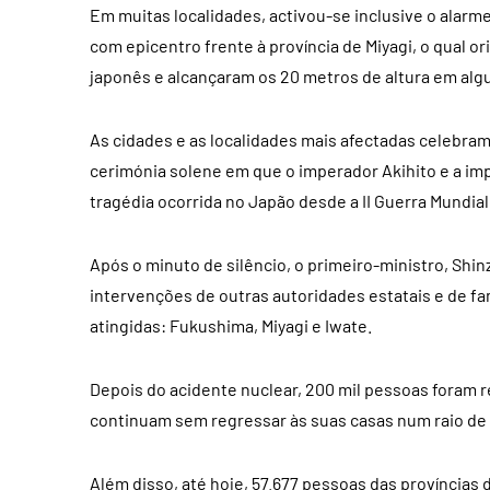
Em muitas localidades, activou-se inclusive o alar
com epicentro frente à província de Miyagi, o qual 
japonês e alcançaram os 20 metros de altura em alg
As cidades e as localidades mais afectadas celebra
cerimónia solene em que o imperador Akihito e a imp
tragédia ocorrida no Japão desde a II Guerra Mundial
Após o minuto de silêncio, o primeiro-ministro, Shi
intervenções de outras autoridades estatais e de fa
atingidas: Fukushima, Miyagi e Iwate.
Depois do acidente nuclear, 200 mil pessoas foram r
continuam sem regressar às suas casas num raio de 
Além disso, até hoje, 57.677 pessoas das províncias