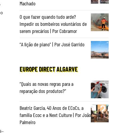
Machado
o
go
O que fazer quando tudo arde?
Impedir os bombeiros voluntários de
serem precários | Por Cobramor
“A lição de piano” | Por José Garrido
EUROPE DIRECT ALGARVE
“Quais as novas regras para a
reparação dos produtos?”
Beatriz Garcia, 40 Anos de ECoCs, a
família Ecoc e a Next Culture | Por João
Palmeiro
é-