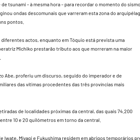
me de tsunami – à mesma hora – para recordar o momento do sism
originou ondas descomunais que varreram esta zona do arquipéla
uns pontos.
m diferentes actos, enquanto em Tóquio está prevista uma
eratriz Michiko prestarão tributo aos que morreram na maior
.
nzo Abe, proferiu um discurso, seguido do imperador e de
miliares das vítimas procedentes das três províncias mais
etiradas de localidades próximas da central, das quais 74.200
entre 10 e 20 quilómetros em torno da central.
 de Iwate, Miyagi e Fukushima residem em abrigos temporários pr