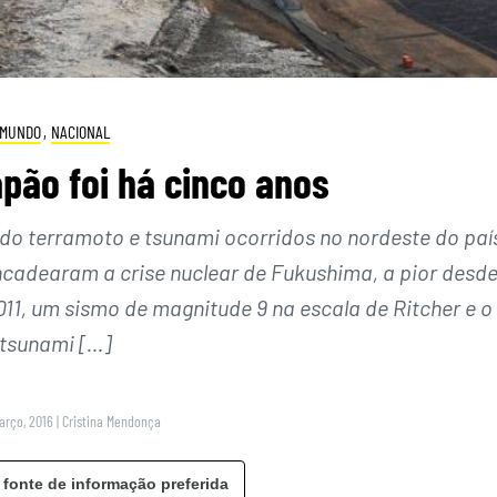
MUNDO
,
NACIONAL
pão foi há cinco anos
 do terramoto e tsunami ocorridos no nordeste do paí
ncadearam a crise nuclear de Fukushima, a pior desd
011, um sismo de magnitude 9 na escala de Ritcher e o
tsunami […]
Março, 2016
|
Cristina Mendonça
 fonte de informação preferida