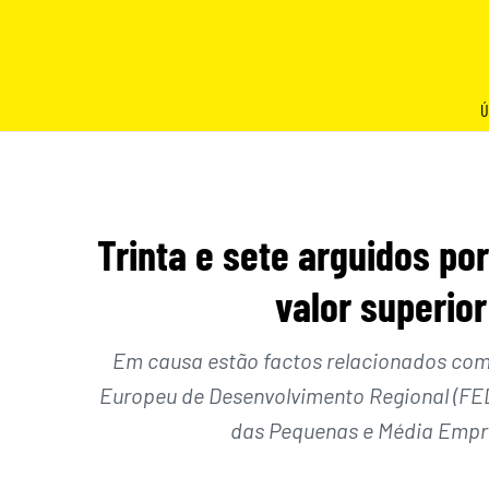
Skip
to
content
Ú
Trinta e sete arguidos p
valor superior
Em causa estão factos relacionados com
Europeu de Desenvolvimento Regional (FED
das Pequenas e Média Empre