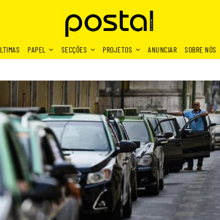
LTIMAS
PAPEL
SECÇÕES
PROJETOS
ANUNCIAR
SOBRE NÓS