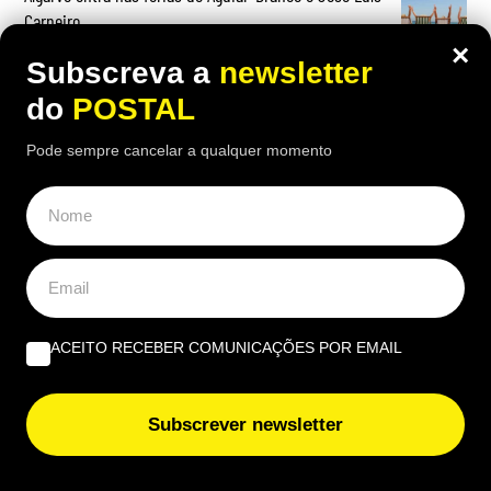
Carneiro
×
Subscreva a
newsletter
do
POSTAL
Pode sempre cancelar a qualquer momento
OPINIÃO
Albufeira, trânsito, ruído e equilíbrio | Por António
Nóbrega
Governantes no Algarve: de reino a região transnacional
| Por Virgílio Machado
ACEITO RECEBER COMUNICAÇÕES POR EMAIL
O que fazer quando tudo arde? Impedir os bombeiros
voluntários de serem precários | Por Cobramor
Subscrever newsletter
EUROPE DIRECT ALGARVE