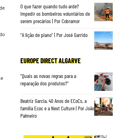
O que fazer quando tudo arde?
 de
Impedir os bombeiros voluntários de
serem precários | Por Cobramor
ndo
“A lição de piano” | Por José Garrido
EUROPE DIRECT ALGARVE
“Quais as novas regras para a
ue
reparação dos produtos?”
Beatriz Garcia, 40 Anos de ECoCs, a
família Ecoc e a Next Culture | Por João
Palmeiro