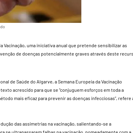
ado
Vacinação, uma iniciativa anual que pretende sensibilizar as
revenção de doenças potencialmente graves através deste recur
ional de Saúde do Algarve, a Semana Europeia da Vacinação
retexto acrescido para que se “conjuguem esforços em toda a
étodo mais eficaz para prevenir as doenças infecciosas”, refere 
edução das assimetrias na vacinação, salientando-se a
a se ultrapassarem falhas na vacinação, nomeadamente com a