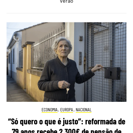
verão
ECONOMIA
,
EUROPA
,
NACIONAL
“Só quero o que é justo”: reformada de
79 anos recebe 2.300€ de pensão de