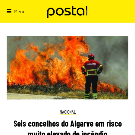
Skip
to
Menu
content
NACIONAL
Seis concelhos do Algarve em risco
muito elevado de incêndio