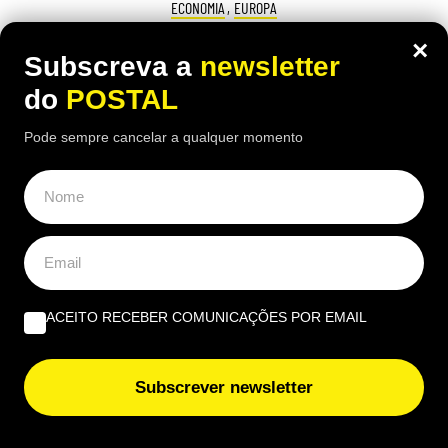
ECONOMIA
,
EUROPA
Inquilino recusou pagar taxa do lixo
×
Subscreva a
newsletter
porque o contrato não indicava o valor:
do
POSTAL
tribunal obrigou-o a pagar por este
Pode sempre cancelar a qualquer momento
motivo
20:30 5 Agosto, 2026
|
João Luís
O inquilino contestou a taxa do lixo por considerar
que contrato não era suficientemente claro, mas o
tribunal espanhol deu razão ao senhorio
ACEITO RECEBER COMUNICAÇÕES POR EMAIL
ÚLTIMAS NOTÍCIAS
Subscrever newsletter
Mulher obrigada a devolver 18.123€ à Segurança Social