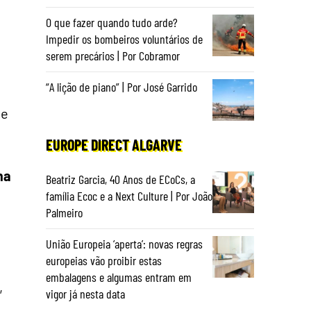
O que fazer quando tudo arde?
Impedir os bombeiros voluntários de
serem precários | Por Cobramor
“A lição de piano” | Por José Garrido
ue
EUROPE DIRECT ALGARVE
ma
Beatriz Garcia, 40 Anos de ECoCs, a
família Ecoc e a Next Culture | Por João
Palmeiro
União Europeia ‘aperta’: novas regras
europeias vão proibir estas
embalagens e algumas entram em
,
vigor já nesta data