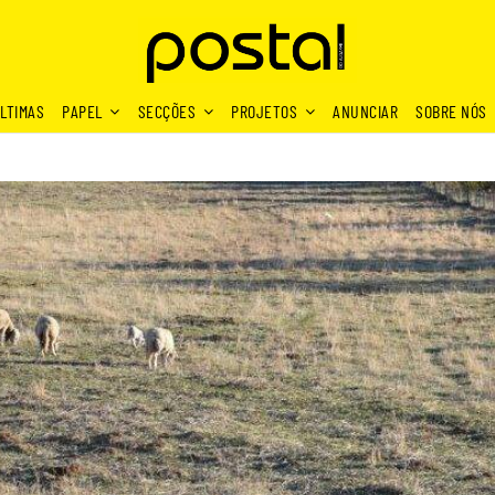
LTIMAS
PAPEL
SECÇÕES
PROJETOS
ANUNCIAR
SOBRE NÓS