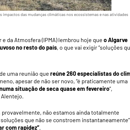
e os impactos das mudanças climáticas nos ecossistemas e nas atividades
r e da Atmosfera (IPMA) lembrou hoje que
o Algarve
uvoso no resto do país
, o que vai exigir “soluções q
 de uma reunião que
reúne 260 especialistas do cli
ómeno, apesar de não ser novo, “é praticamente uma
á numa situação de seca quase em fevereiro
”,
 Alentejo.
, provavelmente, não estamos ainda totalmente
no soluções que não se constroem instantaneamente”
ar com rapidez”
.