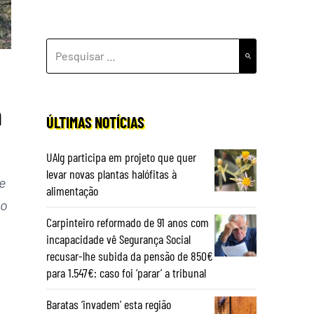
PESQUISAR
POR:
m
ÚLTIMAS NOTÍCIAS
UAlg participa em projeto que quer
levar novas plantas halófitas à
e
alimentação
so
Carpinteiro reformado de 91 anos com
incapacidade vê Segurança Social
recusar-lhe subida da pensão de 850€
para 1.547€: caso foi ‘parar’ a tribunal
Baratas ‘invadem’ esta região