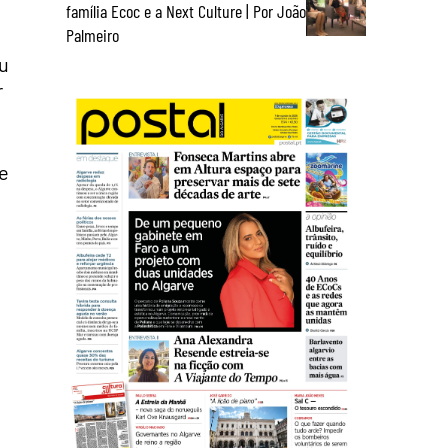
família Ecoc e a Next Culture | Por João
Palmeiro
u
r
e