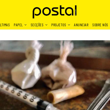
LTIMAS
PAPEL
SECÇÕES
PROJETOS
ANUNCIAR
SOBRE NÓS