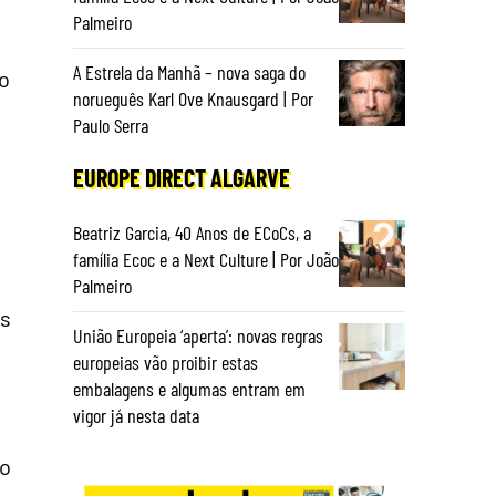
Palmeiro
A Estrela da Manhã – nova saga do
do
norueguês Karl Ove Knausgard | Por
Paulo Serra
EUROPE DIRECT ALGARVE
Beatriz Garcia, 40 Anos de ECoCs, a
família Ecoc e a Next Culture | Por João
Palmeiro
as
União Europeia ‘aperta’: novas regras
europeias vão proibir estas
embalagens e algumas entram em
vigor já nesta data
ão