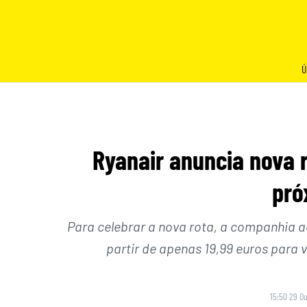
Skip
to
content
Ú
Ryanair anuncia nova r
pró
Para celebrar a nova rota, a companhia 
partir de apenas 19,99 euros para v
15:50 29 O