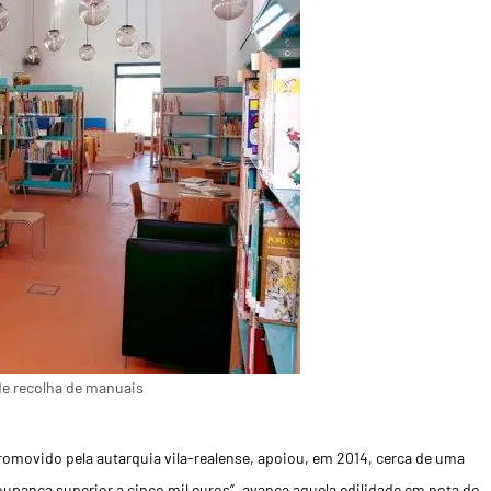
 de recolha de manuais
promovido pela autarquia vila-realense, apoiou, em 2014, cerca de uma
upança superior a cinco mil euros”, avança aquela edilidade em nota de