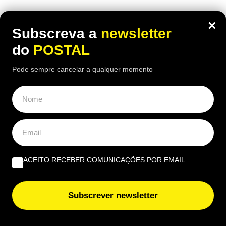
ÚLTIMAS NOTÍCIAS
×
Subscreva a
newsletter
Quem tem menos de 15 anos de descontos pode pedir
do
POSTAL
esta pensão em Portugal se cumprir estes requisitos
Pode sempre cancelar a qualquer momento
Pablu e Davilla animam Dia Internacional da Juventude
em Tavira
Adeus IUC e IPO em Portugal: carros matriculados antes
desta data podem ficar isentos se cumprirem estes
requisitos
ACEITO RECEBER COMUNICAÇÕES POR EMAIL
Recebeu dinheiro de presente? Este detalhe pode
obrigar a entregar parte do valor ao Estado
Subscrever newsletter
Eclipse solar será observado com telescópios na
Fortaleza de Sagres