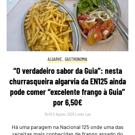
ALGARVE
,
GASTRONOMIA
“O verdadeiro sabor da Guia”: nesta
churrasqueira algarvia da EN125 ainda
pode comer “excelente frango à Guia”
por 6,50€
16:40 5 Agosto, 2026
|
João Luís
Há uma paragem na Nacional 125 onde uma das
receitas mais conhecidas de frango assado do