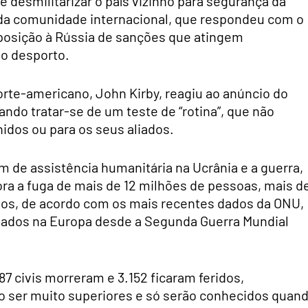
e desmilitarizar o país vizinho para segurança da
 da comunidade internacional, que respondeu com o
posição à Rússia de sanções que atingem
ao desporto.
rte-americano, John Kirby, reagiu ao anúncio do
ando tratar-se de um teste de “rotina”, que não
idos ou para os seus aliados.
 de assistência humanitária na Ucrânia e a guerra,
ora a fuga de mais de 12 milhões de pessoas, mais d
nhos, de acordo com os mais recentes dados da ONU,
ugiados na Europa desde a Segunda Guerra Mundial
 civis morreram e 3.152 ficaram feridos,
o ser muito superiores e só serão conhecidos quan