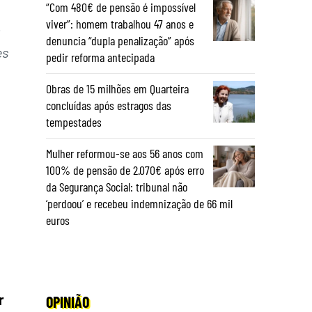
“Com 480€ de pensão é impossível
viver”: homem trabalhou 47 anos e
m
denuncia “dupla penalização” após
es
pedir reforma antecipada
Obras de 15 milhões em Quarteira
concluídas após estragos das
tempestades
Mulher reformou-se aos 56 anos com
100% de pensão de 2.070€ após erro
da Segurança Social: tribunal não
‘perdoou’ e recebeu indemnização de 66 mil
euros
r
OPINIÃO