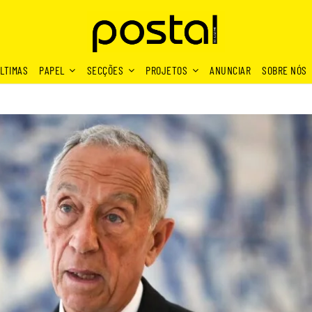
LTIMAS
PAPEL
SECÇÕES
PROJETOS
ANUNCIAR
SOBRE NÓS