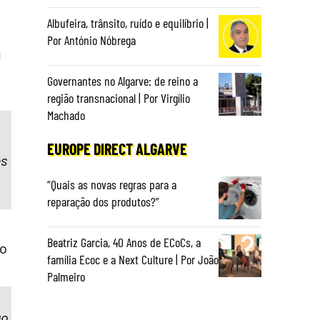
Albufeira, trânsito, ruído e equilíbrio |
Por António Nóbrega
u
e
Governantes no Algarve: de reino a
região transnacional | Por Virgílio
Machado
EUROPE DIRECT ALGARVE
es
“Quais as novas regras para a
reparação dos produtos?”
Beatriz Garcia, 40 Anos de ECoCs, a
so
família Ecoc e a Next Culture | Por João
Palmeiro
ão