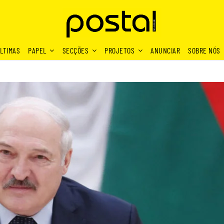
LTIMAS
PAPEL
SECÇÕES
PROJETOS
ANUNCIAR
SOBRE NÓS