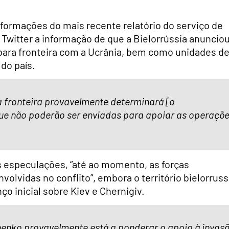
informações do mais recente relatório do serviço de
l Twitter a informação de que a Bielorrússia anuncio
 para fronteira com a Ucrânia, bem como unidades d
 do país.
a fronteira provavelmente determinará [o
ue não poderão ser enviadas para apoiar as operaçõ
 especulações, “até ao momento, as forças
olvidas no conflito”, embora o território bielorrus
o inicial sobre Kiev e Chernigiv.
henko provavelmente está a ponderar o apoio à invas