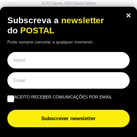
12:30 7 Agosto, 2026
|
Daniel Fallows
×
Justiça espanhola recusou aumentar a pensão de
Subscreva a
newsletter
um carpinteiro de 91 anos, apesar das várias
do
POSTAL
cirurgias e limitações físicas
Pode sempre cancelar a qualquer momento
ACEITO RECEBER COMUNICAÇÕES POR EMAIL
Subscrever newsletter