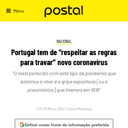
Skip
to
Menu
content
NACIONAL
Portugal tem de “respeitar as regras
para travar” novo coronavírus
“O mais parecido com este tipo de pandemia que
estamos a viver é a gripe espanhola [ou a
pneumónica] que tivemos em 1918”
17:51 18 Março, 2020
|
Cristina Mendonça
Definir como fonte de informação preferida