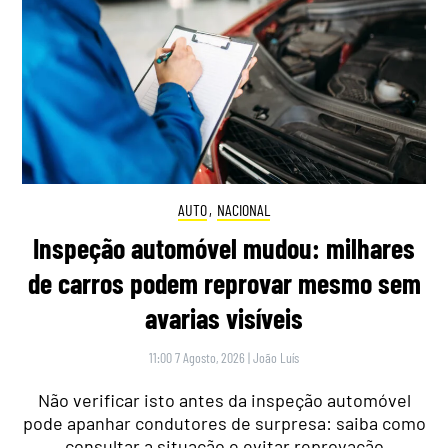
AUTO
,
NACIONAL
Inspeção automóvel mudou: milhares
de carros podem reprovar mesmo sem
avarias visíveis
11:00 7 Agosto, 2026
|
João Luís
Não verificar isto antes da inspeção automóvel
pode apanhar condutores de surpresa: saiba como
consultar a situação e evitar reprovação