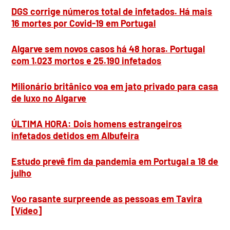
DGS corrige números total de infetados. Há mais
16 mortes por Covid-19 em Portugal
Algarve sem novos casos há 48 horas. Portugal
com 1.023 mortos e 25.190 infetados
Milionário britânico voa em jato privado para casa
de luxo no Algarve
ÚLTIMA HORA: Dois homens estrangeiros
infetados detidos em Albufeira
Estudo prevê fim da pandemia em Portugal a 18 de
julho
Voo rasante surpreende as pessoas em Tavira
[Vídeo]