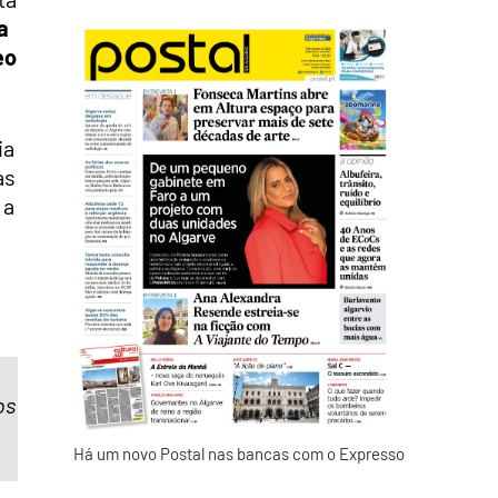
a
eo
ia
as
 a
os
Há um novo Postal nas bancas com o Expresso