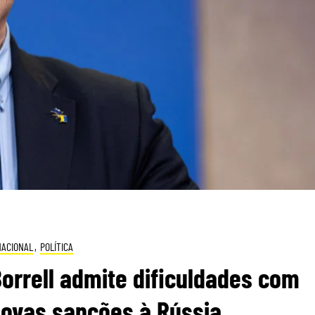
NACIONAL
,
POLÍTICA
orrell admite dificuldades com
novas sanções à Rússia