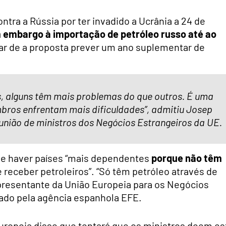
ra a Rússia por ter invadido a Ucrânia a 24 de
 embargo à importação de petróleo russo até ao
ar de a proposta prever um ano suplementar de
es, alguns têm mais problemas do que outros. É uma
bros enfrentam mais dificuldades”, admitiu Josep
eunião de ministros dos Negócios Estrangeiros da UE.
 de haver países “mais dependentes
porque não têm
e receber petroleiros”. “Só têm petróleo através de
epresentante da União Europeia para os Negócios
itado pela agência espanhola EFE.
ropeia disse que tentará que os ministros deem es