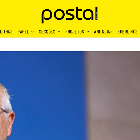
LTIMAS
PAPEL
SECÇÕES
PROJETOS
ANUNCIAR
SOBRE NÓS