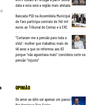
data e esta será a região mais afetada
 o
Bancada PSD na Assembleia Municipal
de Faro participa contrato de 140 mil
euros ao Tribunal de Contas e à ERC
“Cortaram-me a pensão para toda a
vida”: mulher que trabalhou mais de
46 anos e que se reformou aos 63
porque “não aguentava mais” considera corte na
pensão “injusto”
OPINIÃO
a
Do amor ao ódio vai apenas um passo |
Por Henrique Dias Freire