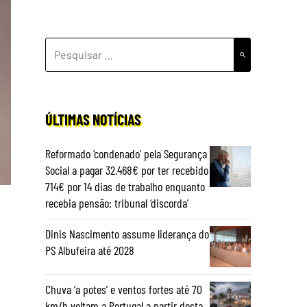
PESQUISAR
POR:
ÚLTIMAS NOTÍCIAS
Reformado ‘condenado’ pela Segurança
Social a pagar 32.468€ por ter recebido
714€ por 14 dias de trabalho enquanto
recebia pensão: tribunal ‘discorda’
Dinis Nascimento assume liderança do
PS Albufeira até 2028
Chuva ‘a potes’ e ventos fortes até 70
km/h voltam a Portugal a partir desta