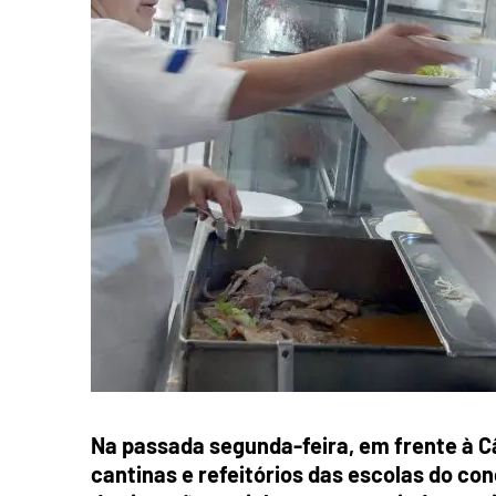
Na passada segunda-feira, em frente à C
cantinas e refeitórios das escolas do c