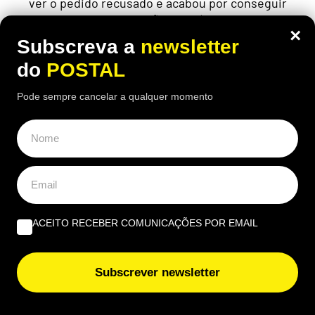
ver o pedido recusado e acabou por conseguir
uma decisão favorável
×
Subscreva a
newsletter
do
POSTAL
Pode sempre cancelar a qualquer momento
ACEITO RECEBER COMUNICAÇÕES POR EMAIL
Subscrever newsletter
NACIONAL
Sismo de magnitude 3,5 sentido em