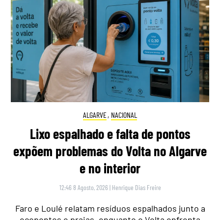
ALGARVE
,
NACIONAL
Lixo espalhado e falta de pontos
expõem problemas do Volta no Algarve
e no interior
12:46 8 Agosto, 2026
|
Henrique Dias Freire
Faro e Loulé relatam resíduos espalhados junto a
ecopontos e praias, enquanto o Volta enfrenta