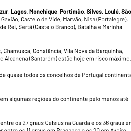
ezur
,
Lagos
,
Monchique
,
Portimão
,
Silves
,
Loulé
,
Sã
, Gavião, Castelo de Vide, Marvão, Nisa (Portalegre),
de Rei, Sertã (Castelo Branco), Batalha e Marinha
 Chamusca, Constância, Vila Nova da Barquinha,
m e Alcanena (Santarém) estão hoje em risco máximo
e quase todos os concelhos de Portugal continenta
o em algumas regiões do continente pelo menos até
entre os 27 graus Celsius na Guarda e os 36 graus 
 entre os 11 graus em Bragança e os 20 em Aveiro,