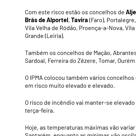
Com este risco estão os concelhos de
Alj
Brás de Alportel
,
Tavira
(Faro), Portalegre
Vila Velha de Ródão, Proença-a-Nova, Vila 
Grande (Leiria).
Também os concelhos de Mação, Abrantes,
Sardoal, Ferreira do Zêzere, Tomar, Ouré
O IPMA colocou também vários concelhos d
em risco muito elevado e elevado.
O risco de incêndio vai manter-se elevad
terça-feira.
Hoje, as temperaturas máximas vão variar 
Santarém, enquanto as mínimas vão oscilar