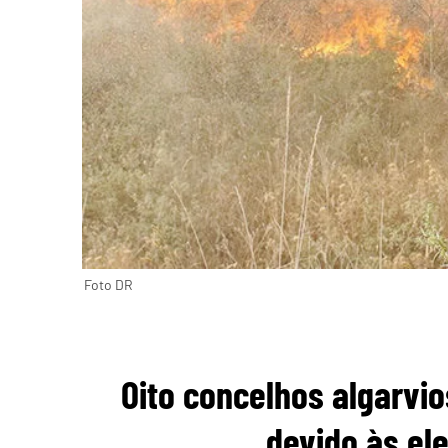
Foto DR
Oito concelhos algarvi
devido às el