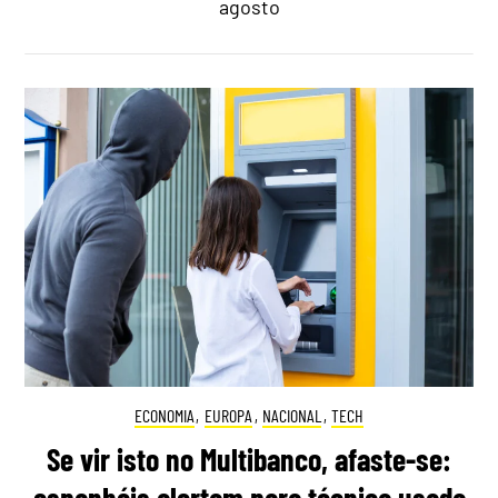
agosto
ECONOMIA
,
EUROPA
,
NACIONAL
,
TECH
Se vir isto no Multibanco, afaste-se:
espanhóis alertam para técnica usada