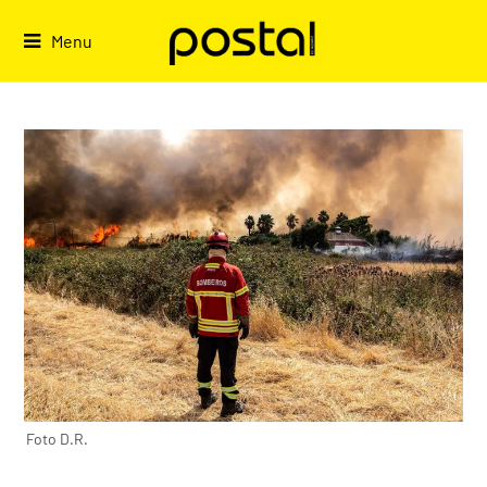
Skip
to
Menu
content
Foto D.R.