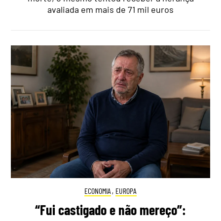
avaliada em mais de 71 mil euros
ECONOMIA
,
EUROPA
“Fui castigado e não mereço”: