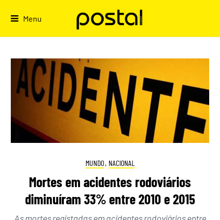
Skip
to
Menu
content
MUNDO
,
NACIONAL
Mortes em acidentes rodoviários
diminuíram 33% entre 2010 e 2015
As mortes registadas em acidentes rodoviários entre