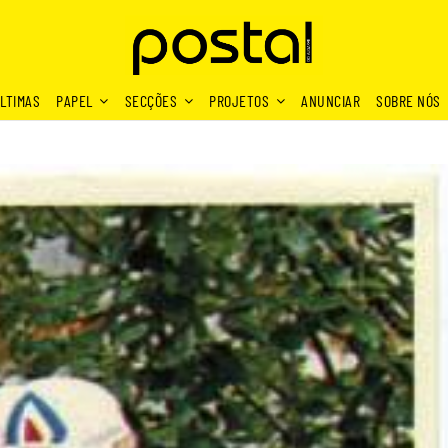
LTIMAS
PAPEL
SECÇÕES
PROJETOS
ANUNCIAR
SOBRE NÓS