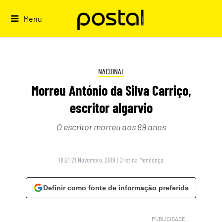
Skip
to
Menu
content
NACIONAL
Morreu António da Silva Carriço,
escritor algarvio
O escritor morreu aos 89 anos
18:21 21 Novembro, 2019
|
Cristina Mendonça
Definir como fonte de informação preferida