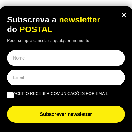
O que fazer quando tudo arde? Impedir os bombeiros
×
voluntários de serem precários | Por Cobramor
Subscreva a
newsletter
do
POSTAL
“A lição de piano” | Por José Garrido
Pode sempre cancelar a qualquer momento
EUROPE DIRECT ALGARVE
“Quais as novas regras para a reparação dos produtos?”
ACEITO RECEBER COMUNICAÇÕES POR EMAIL
Beatriz Garcia, 40 Anos de ECoCs, a família Ecoc e a
Next Culture | Por João Palmeiro
Subscrever newsletter