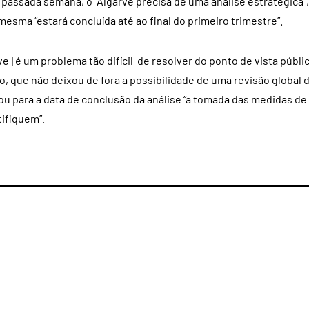
 passada semana, o “Algarve precisa de uma análise estratégica”,
 mesma “estará concluída até ao final do primeiro trimestre”.
e] é um problema tão difícil de resolver do ponto de vista públi
ro, que não deixou de fora a possibilidade de uma revisão global 
ou para a data de conclusão da análise “a tomada das medidas de
tifiquem”.