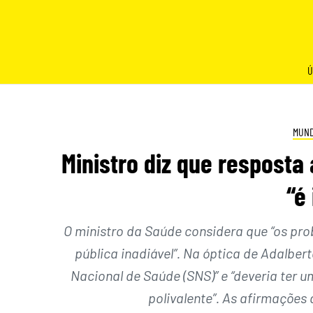
Skip
to
content
Ú
MUN
Ministro diz que resposta
“é
O ministro da Saúde considera que “os pr
pública inadiável”. Na óptica de Adalbe
Nacional de Saúde (SNS)” e “deveria ter 
polivalente”. As afirmaçõe