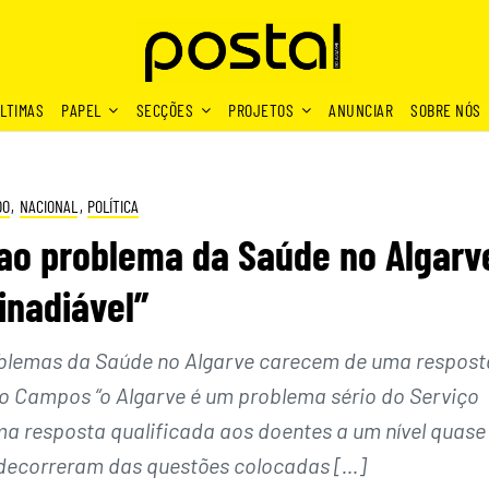
LTIMAS
PAPEL
SECÇÕES
PROJETOS
ANUNCIAR
SOBRE NÓS
DO
,
NACIONAL
,
POLÍTICA
 ao problema da Saúde no Algarv
 inadiável”
oblemas da Saúde no Algarve carecem de uma respost
rto Campos “o Algarve é um problema sério do Serviço
uma resposta qualificada aos doentes a um nível quase
s decorreram das questões colocadas […]