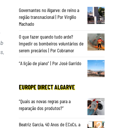
Governantes no Algarve: de reino a
região transnacional | Por Virgílio
Machado
t
O que fazer quando tudo arde?
ob
Impedir os bombeiros voluntários de
serem precários | Por Cobramor
s,
“A lição de piano” | Por José Garrido
EUROPE DIRECT ALGARVE
“Quais as novas regras para a
reparação dos produtos?”
Beatriz Garcia, 40 Anos de ECoCs, a