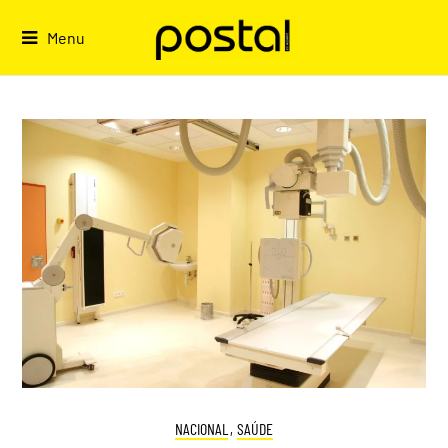
Skip
to
Menu
content
NACIONAL
,
SAÚDE