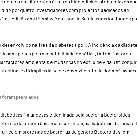
rtuguesa em diferentes áreas da biomedicina, atribuindo, na su
ividido por quatro investigadores com projectos dedicados ao
”, a II edição dos Prémios Maratona da Saúde angariou fundos pa
o desenvolvido na área da diabetes tipo 1. A incidência da diabet
plicado apenas pela suscetibilidade genética. Outros factores
lar factores ambientais e mudanças no estilo de vida. Um conjun
 intestinal está implicada no desenvolvimento da doença”, avança
m foram premiados
diabéticas finlandesas é dominada pela bactéria Bacteroides
roteínas de origem bacteriana em crianças diabéticas da região 
era rico em proteínas de bactérias do género Bacteroides, em