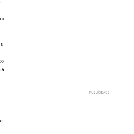
a
ra
es
to
 a
do