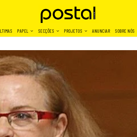
LTIMAS
PAPEL
SECÇÕES
PROJETOS
ANUNCIAR
SOBRE NÓS