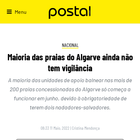
Skip
to
Menu
content
NACIONAL
Maioria das praias do Algarve ainda não
tem vigilância
A maioria das unidades de apoio balnear nas mais de
200 praias concessionadas do Algarve só começa a
funcionar em junho, devido à obrigatoriedade de
terem dois nadadores-salvadores.
08:33 11 Maio, 2022
|
Cristina Mendonça