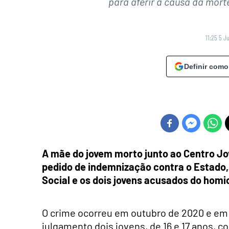
para aferir a causa da mort
11:25 5 J
Definir como
A mãe do jovem morto junto ao Centro J
pedido de indemnização contra o Estado,
Social e os dois jovens acusados do homic
O crime ocorreu em outubro de 2020 e em m
julgamento dois jovens, de 16 e 17 anos, c