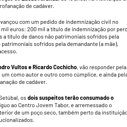
profanação de cadáver.
avançou com um pedido de indemnização civil no
mil euros: 200 mil a título de indemnização por per
os a título de danos não patrimoniais sofridos pela
ão patrimoniais sofridos pela demandante (a mãe),
acesso.
ndro Vultos e Ricardo Cochicho
, vão responder pela
, um como autor e outro como cúmplice, e ainda pel
fanação de cadáver.
 Setúbal, os
dois suspeitos terão consumado o
tíguo ao Centro Jovem Tabor, e arremessado o
terior de um poço seco, também perto da instituiçã
ucionalizados.