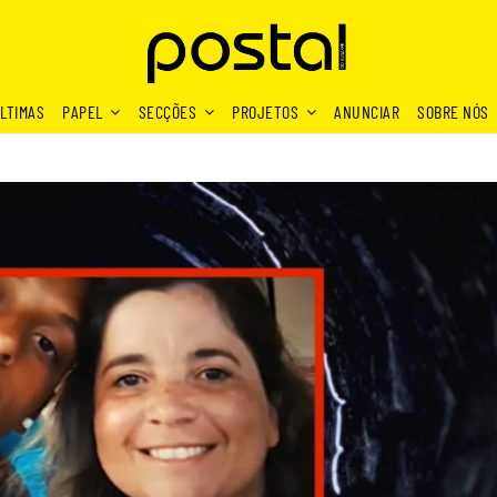
LTIMAS
PAPEL
SECÇÕES
PROJETOS
ANUNCIAR
SOBRE NÓS