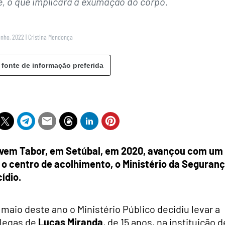
e, o que implicará a exumação do corpo.
unho, 2022
|
Cristina Mendonça
 fonte de informação preferida
ovem Tabor, em Setúbal, em 2020, avançou com um
 o centro de acolhimento, o Ministério da Seguran
ídio.
aio deste ano o Ministério Público decidiu levar a
olegas de
Lucas Miranda
, de 15 anos, na instituição d