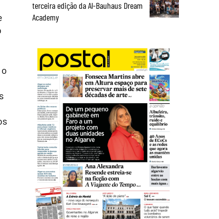
terceira edição da Al-Bauhaus Dream
e
Academy
o
 o
s
os